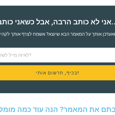
ה, אבל כשאני כותב...
בכיף, תרשום אותי!