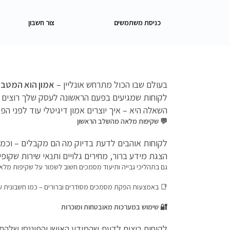
כניסת משתמשים
צור חשבון
בעולם שבו הכול מתרחש אונליין –
אמון
הוא
המטבע
לקוחות שמגיעים בפעם הראשונה לעסק שלך רוצים ל
השאלה היא – איך יוצרים אמון דיגיטלי עוד לפני הפ
💬
שקיפות
מלאה
מהשלב
הראשון
לקוחות אוהבים לדעת בדיוק מה הם מקבלים – וכמה
הצגת מידע ברור, מחירים גלויים ותנאי שירות שקופי
גם בתהליכי גבייה ותיעוד מסמכים חשוב לשמור על שקיפות מלא
📑 באמצעות הפקת מסמכים מסודרים וברורים – כמו חשבונית ע
🔐
שימוש
במערכות
מאובטחות
ומוכרות
לקוחות רוצים לדעת שהמידע האישי והפיננסי שלהם 