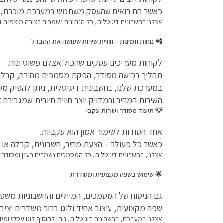
כאשר הם רואים שהעסק משתמש במערכת מוכרת, מא
אצלנו בחשבונית דיגיטלית, כל הנתונים נשמרים בצורה מוצפנת ומ
📲
נוחות
וזמינות
–
חוויית
שירות
שעושה
את
ההבדל
לקוחות מעריכים עסקים שהכול אצלם פשוט ונוח.
תהליך רכישה מסודר, הפקת מסמכים מהירה, קבלות 
במערכת שלנו, בחשבונית דיגיטלית, ניתן להפיק מסמך 
השירות המהיר והמדויק יוצר חוויה חיובית שמגביר
💡
תיעוד
מסודר
ושירות
עקבי
אחד הסודות לשימור אמון הוא עקביות.
כאשר כל פעולה – הצעת מחיר, חשבונית, קבלה או ז
אצלנו, בחשבונית דיגיטלית, כל המסמכים נשמרים בענן ומסודרים
🌟
שימוש
בשפה
מקצועית
ומסודרת
גם הניסוח של המסמכים, המיילים והחשבוניות משפי
שפה מקצועית, עיצוב אחיד ולוגו ברור משדרים יציבות
אצלנו במערכת, בחשבונית דיגיטלית, ניתן להוסיף לוגו עסקי 