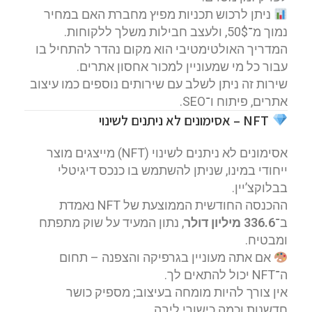
ניתן לרכוש תכניות מפיץ מחברת האם במחיר
נמוך מ־50$, ולעצב חבילות משלך ללקוחות.
המדריך האולטימטיבי הוא מקום נהדר להתחיל בו
עבור כל מי שמעוניין למכור אחסון אתרים.
שירות זה ניתן לשלב עם שירותים נוספים כמו עיצוב
אתרים, פיתוח ו־SEO.
NFT – אסימונים לא ניתנים לשינוי
אסימונים לא ניתנים לשינוי (NFT) מייצגים מוצר
ייחודי במינו, שניתן להשתמש בו כנכס דיגיטלי
בבלוקצ’יין.
ההכנסה החודשית הממוצעת של NFT נאמדת
ב־
336.6 מיליון דולר
, נתון המעיד על שוק מתפתח
ומבטיח.
אם אתה מעוניין בגרפיקה והצפנה – תחום
ה־NFT יכול להתאים לך.
אין צורך להיות מומחה בעיצוב; מספיק כושר
חדשנות וכמה כישורי ליבה.