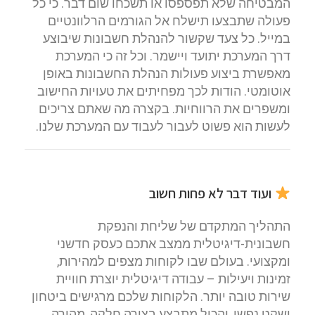
המבטיחה שלא תפספסו או תשכחו שום דבר. כי כל
פעולה שתבצעו תישלח אל הגורמים הרלוונטיים
במייל. כל צעד שקשור להנהלת חשבונות שיבוצע
דרך המערכת יתועד ויישמר. וכל זה כי המערכת
מאפשרת ביצוע פעולות הנהלת החשבונות באופן
אוטומטי. הודות לכך מפחיתים את טעויות החישוב
ומשפרים את הרווחיות. בקצרה מה שאתם צריכים
לעשות הוא פשוט לעבור לעבוד עם המערכת שלנו.
ועוד דבר לא פחות חשוב
התהליך המתקדם של שליחת והנפקת
חשבונית-דיגיטלית ממצב אתכם כעסק חדשני
ומקצועי. בעולם שבו לקוחות מצפים למהירות,
זמינות ויעילות – עבודה דיגיטלית יוצרת חוויית
שירות טובה יותר. הלקוחות שלכם מרגישים ביטחון
ושקט נפשי, והכול מתבצע בצורה חלקה, מהירה